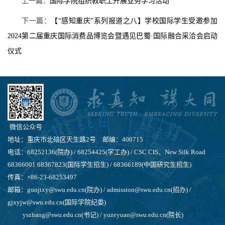
上一篇：
国际学院组织教职工开展业务学习活动
下一篇：
【“感知重庆”系列报道之八】学校国际学生受邀参加
2024第二届重庆国际消费品博览会暨遇见巴蜀·国际融合采洽会启动
仪式
微信公众号
地址：重庆市北碚区天生路2号 邮编：400715
电话：68252136(院办) / 68254425(学工办) / CSC CIS、New Silk Road
68366001 68367823(国际学生招生) / 68366189(中国研究生招生)
传真：+86-23-68253497
邮箱：guojixy@swu.edu.cn(院办) / admission@swu.edu.cn(招办) /
gjxyjw@swu.edu.cn(国际学院纪委)
yszhang@swu.edu.cn(书记) / yuzeyuan@swu.edu.cn(院长)