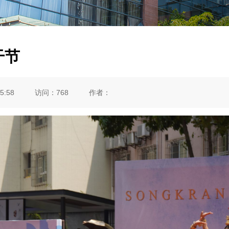
干节
5:58
访问：
768
作者：