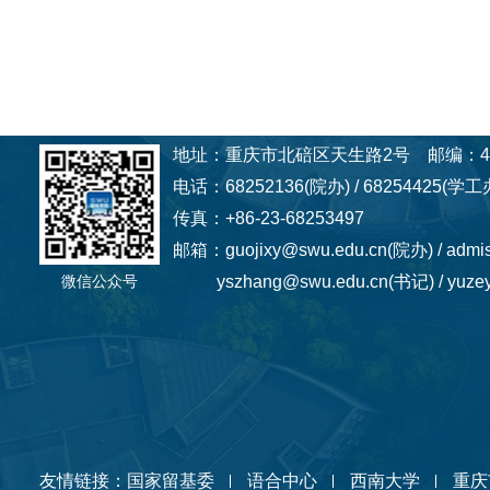
地址：重庆市北碚区天生路2号 邮编：40
电话：68252136(院办) / 68254425(学工办
传真：+86-23-68253497
邮箱：guojixy@swu.edu.cn(院办) / admi
微信公众号
yszhang@swu.edu.cn(书记) / yuzey
友情链接：
国家留基委
语合中心
西南大学
重庆