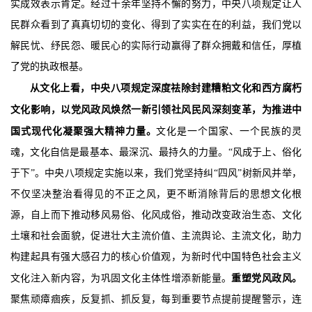
实成效表示肯定。经过十余年坚持不懈的努力，中央八项规定让人
民群众看到了真真切切的变化、得到了实实在在的利益，我们党以
解民忧、纾民怨、暖民心的实际行动赢得了群众拥戴和信任，厚植
了党的执政根基。
从文化上看，中央八项规定深度祛除封建糟粕文化和西方腐朽
文化影响，以党风政风焕然一新引领社风民风深刻变革，为推进中
国式现代化凝聚强大精神力量。
文化是一个国家、一个民族的灵
魂，文化自信是最基本、最深沉、最持久的力量。“风成于上、俗化
于下”。中央八项规定实施以来，我们党坚持纠“四风”树新风并举，
不仅坚决整治看得见的不正之风，更不断消除背后的思想文化根
源，自上而下推动移风易俗、化风成俗，推动改变政治生态、文化
土壤和社会面貌，促进壮大主流价值、主流舆论、主流文化，助力
构建起具有强大感召力的核心价值观，为新时代中国特色社会主义
文化注入新内容，为巩固文化主体性增添新能量。
重塑党风政风。
聚焦顽瘴痼疾，反复抓、抓反复，每到重要节点提前提醒警示，连