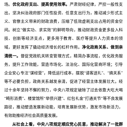
场。
优化政府支出、提高使用效率。
严肃财经纪律，严控一般性支
出，坚决纠治政府部门任性投资、任意支出行为，推动减少形式主
义、官僚主义带来的财政浪费，压缩了低效虚耗支出占用的资金空
间。树立“做实功、求实效”的鲜明导向，推动财政资金更多投入科
技、创新等经济支点，更多用于教育、医疗等提升人力资本的领
域，更好发挥了撬动经济增长的杠杆作用。
净化政商关系、做到亲
清统一。
督促党政机关转变管理方式，精简办事流程，优化政务服
务，提升工作效能，营造市场化、法治化、国际化营商环境；引导
企业安心专注“谋经营”，降低运行成本，摆脱“请客送礼”、“搞关系”
等不必要负担，政商关系越发亲清，促进了经营主体发展壮大。经
过十余年坚持不懈的努力，中央八项规定破除了过去依靠大吃大喝
“畸形消费”、楼堂馆所“举债兴建”、红包礼金“打通关节”等不良发展
路径，推动塑造发展新动能，培育发展新优势，激发市场新活力，
有效助推经济社会高质量发展。
从社会上看，中央八项规定顺应党心民意，推动解决了一批群