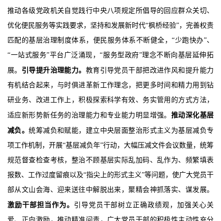
推动各级党政机关自觉践行中央八项规定所倡导的回应群众关切、
优化便民服务等实践要求，坚持和发展新时代“枫桥经验”，完善权责
匹配的基层治理制度体系，便民服务体系不断健全，“少跑快办”、
“一站式服务”平台广泛涌现，“服务型政府”理念不断向基层延伸拓
展。
引导提升治理能力。
教育引导党员干部把改进作风和提升能力
有机结合起来，与时俱进革新工作理念，把更多时间和精力用到钻
研业务、改进工作上，积极探索科学有效、务实管用的方式方法，
适应新形势新任务的治理能力和专业能力明显增强。
推动深化基层
减负。
统筹减负和赋能，建立中央层面整治形式主义为基层减负专
项工作机制，开展“基层减负年”行动，大幅压减文件会议数量，统筹
规范督查检查考核，整治不顾基层实际乱加码、乱作为、频繁填表
报数、工作过度留痕以及“指尖上的形式主义”等问题，使广大党员干
部从文山会海、迎来送往中解脱出来，聚精会神抓落实、谋发展。
激励干部担当作为。
引导党员干部树立正确政绩观，加强关心关
爱、正向激励，推动精准问责，广大党员干部的积极性主动性充分