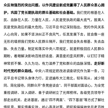
众反映强烈的突出问题，以作风建设新成效赢得了人民群众衷心拥
护，巩固了党长期执政的群众基础和社会基础。
我们党的根基在人
民、血脉在人民、力量在人民，人民是党执政的最大底气，脱离人
民是党执政后的最大危险。习近平总书记深刻指出，党的作风关系
人心向背，如果不坚决纠正不良风气，任其发展下去，就会像一座
无形的墙把我们党和人民群众隔开，我们党就会失去根基、失去血
脉、失去力量。制定和落实中央八项规定，就是积极回应人民群众
期盼，着眼解决影响百姓舒适度、满意度的歪风积弊，以钉钉子精
神常抓不懈、久久为功，有力滋养了党和群众的血脉深情。
走好新
时代党的群众路线。
中央八项规定把改进调查研究作为第一条，习
近平总书记带头身体力行，足迹遍布大江南北，轻车简从、减少陪
同、简化接待，同群众开“条凳座谈会”、同干部面对面谈心，为全党
重视调研、深入调研、善于调研树立了光辉榜样。各级党员领导干
部走出机关、走进基层，通过“四不两直”、“四下基层”等方式了解社
情民意，察实情看实效，听心声寻对策，把屁股端端地坐在老百姓