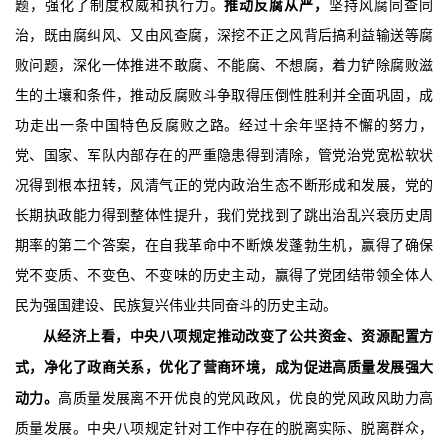
题，强化了制度权威和执行力。
推动反腐从严，
坚持风腐同查同
治，既由腐纠风、又由风查腐，深挖不正之风背后搞利益输送等腐
败问题，深化一体推进不敢腐、不能腐、不想腐，着力铲除腐败滋
生的土壤和条件，推动反腐败斗争取得压倒性胜利并全面巩固，成
功走出一条中国特色反腐败之路。经过十余年坚持不懈的努力，
党、国家、军队内部存在的严重隐患得到清除，管党治党宽松软状
况得到根本扭转，风清气正的党内政治生态不断形成和发展，党的
长期执政能力得到整体性提升，我们党找到了跳出治乱兴衰历史周
期率的第二个答案，在自我革命中不断焕发蓬勃生机，赢得了确保
党不变质、不变色、不变味的历史主动，赢得了党团结带领全体人
民为强国建设、民族复兴伟业共同奋斗的历史主动。
从经济上看，中央八项规定推动改变了公共资金、资源配置方
式，净化了政商关系，优化了营商环境，成为促进高质量发展强大
动力。
高质量发展离不开优良的党风政风，优良的党风政风助力高
质量发展。中央八项规定针对工作中存在的脱离实际、脱离群众，