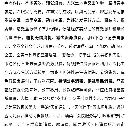
弄虚作假、不求实效，铺张浪费、大兴土木等突出问题，坚持实事
求是，着眼实际需要，注重实际成效，以风气变革、理念变革助推
质量变革、效率变革、动力变革，为经济发展转方式、调结构、提
质量、增效益提供了有力保障，促进经济实现质的有效提升和量的
合理增长。
遏制无谓消耗、减少资源浪费。
习近平总书记亲自推
动，全党全社会广泛开展厉行节约、反对浪费行动，“光盘行动”风行
全国，全民节约意识显著增强，“勤俭办一切事业”成为共识和习惯，
带动各行各业显著减少资源浪费，持续推进资源循环利用，深化生
产方式和生活方式转型，为我国更好推进生态优先、节约集约、绿
色低碳发展创造了有利氛围。
控制公务消费、促进居民消费。
严肃
查处违规公款吃喝、公车私用、公款旅游等问题，严控政府楼堂馆
所建设，大幅压减“三公经费”支出和非急需非刚性支出，“过紧日子”
成为党政机关常态。整治“天价月饼”、“天价粽子”等市场乱象，遏制
虚高消费，推动高档餐饮、礼品、酒类、会议服务等行业纷纷“亲民”
转型，让广大群众能消费、愿消费，助力激活居民消费的广阔市