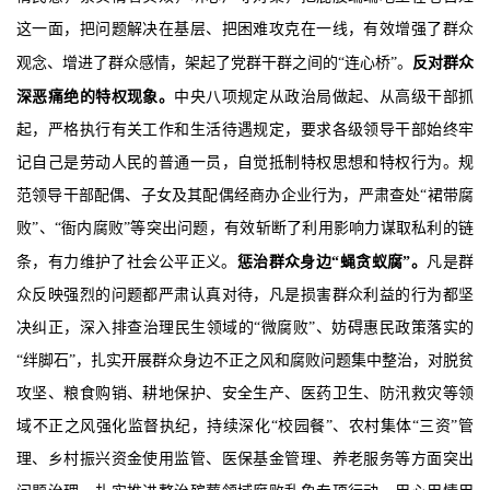
这一面，把问题解决在基层、把困难攻克在一线，有效增强了群众
观念、增进了群众感情，架起了党群干群之间的“连心桥”。
反对群众
深恶痛绝的特权现象。
中央八项规定从政治局做起、从高级干部抓
起，严格执行有关工作和生活待遇规定，要求各级领导干部始终牢
记自己是劳动人民的普通一员，自觉抵制特权思想和特权行为。规
范领导干部配偶、子女及其配偶经商办企业行为，严肃查处“裙带腐
败”、“衙内腐败”等突出问题，有效斩断了利用影响力谋取私利的链
条，有力维护了社会公平正义。
惩治群众身边“蝇贪蚁腐”。
凡是群
众反映强烈的问题都严肃认真对待，凡是损害群众利益的行为都坚
决纠正，深入排查治理民生领域的“微腐败”、妨碍惠民政策落实的
“绊脚石”，扎实开展群众身边不正之风和腐败问题集中整治，对脱贫
攻坚、粮食购销、耕地保护、安全生产、医药卫生、防汛救灾等领
域不正之风强化监督执纪，持续深化“校园餐”、农村集体“三资”管
理、乡村振兴资金使用监管、医保基金管理、养老服务等方面突出