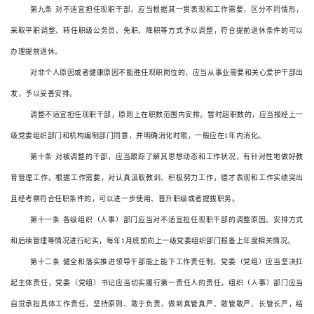
第九条
对不适宜担任现职干部，应当根据其一贯表现和工作需要，区分不同情形，
采取平职调整、转任职级公务员、免职、降职等方式予以调整，符合提前退休条件的可以
办理提前退休。
对非个人原因或者健康原因不能胜任现职岗位的，应当从事业需要和关心爱护干部出
发，予以妥善安排。
调整不适宜担任现职干部，原则上在职数范围内安排。暂时超职数的，应当报经上一
级党委组织部门和机构编制部门同意，并明确消化时限，一般应在
1
年内消化。
第十条
对被调整的干部，应当跟踪了解其思想动态和工作状况，有针对性地做好教
育管理工作。根据工作需要，对认真汲取教训、积极努力工作，德才表现和工作实绩突出
且经考察符合任职条件的，可以进一步使用、晋升职级或者提拔职务。
第十一条
各级组织（人事）部门应当对不适宜担任现职干部的调整原因、安排方式
和后续管理等情况进行纪实，每年
1
月底前向上一级党委组织部门报备上年度相关情况。
第十二条
健全和落实推进领导干部能上能下工作责任制，党委（党组）应当坚决扛
起主体责任，党委（党组）书记应当切实履行第一责任人的责任，组织（人事）部门应当
自觉承担具体工作责任，坚持原则、敢于负责，做到真管真严、敢管敢严、长管长严，结