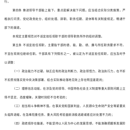
行。
第四条
推进领导干部能上能下，重点是解决能下问题。应当结合实际分类施策，严
格执行问责、党纪政务处分、组织处理、辞职、职务任期、退休等有关制度规定，畅通干
部下的渠道。
本规定主要规范对不适宜担任现职干部的领导职务所作的组织调整。
第五条
不适宜担任现职，主要指干部的德、能、勤、绩、廉与所任职务要求不符，
不宜在现岗位继续任职。干部具有下列情形之一，被认定为不适宜担任现职，应当及时予
以调整：
（一）政治能力不过硬，缺乏应有的政治判断力、政治领悟力、政治执行力，在不折
不扣贯彻落实党中央决策部署、结合实际推动落地见效上存在明显差距的；
（二）理想信念动摇，在涉及党的领导、中国特色社会主义制度等重大原则问题上立
场不坚定、态度暧昧，关键时刻经不住考验的；
（三）担当和斗争精神不强，在事关党和国家利益、人民群众生命财产安全等紧要关
头临阵退缩，在急难险重任务、重大风险考验面前消极逃避或者应对处置不力的；
（四）政绩观存在偏差，不能坚持以人民为中心的发展思想，不能准确把握新发展阶