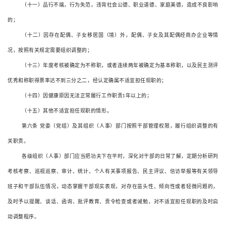
（十一）品行不端，行为失范，违背社会公德、职业道德、家庭美德，造成不良影响
的；
（十二）因存在配偶、子女移居国（境）外，配偶、子女及其配偶经商办企业等情
况，按照有关规定需要组织调整的；
（十三）年度考核被确定为不称职，或者连续两年被确定为基本称职，以及民主测评
优秀和称职得票率达不到三分之二，经认定确属不适宜担任现职的；
（十四）因健康原因无法正常履行工作职责
1
年以上的；
（十五）其他不适宜担任现职的情形。
第六条
党委（党组）及其组织（人事）部门按照干部管理权限，履行组织调整的有
关职责。
各级组织（人事）部门应当把功夫下在平时，深化对干部的日常了解，定期分析研判
考核考察、巡视巡察、审计、统计、个人有关事项报告、民主评议、信访举报等有关领导
班子和干部队伍情况，动态掌握干部现实表现，对存在苗头性、倾向性或者轻微问题的，
及时予以提醒、谈话、函询、批评教育、责令检查或者诫勉，对不适宜担任现职的及时启
动调整程序。