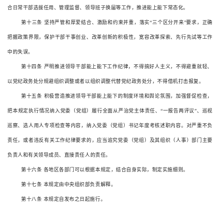
合日常干部选拔任用、管理监督、领导班子换届等工作，推进能上能下常态化。
第十三条
坚持严管和厚爱结合、激励和约束并重，落实
“
三个区分开来
”
要求，正确
把握政策界限，保护干部干事创业、改革创新的积极性，宽容改革探索、先行先试等工作
中的失误。
第十四条
严明推进领导干部能上能下工作纪律，不得搞好人主义，不得避重就轻、
以党纪政务处分规避组织调整或者以组织调整代替党纪政务处分，不得借机打击报复。
第十五条
积极营造推进领导干部能上能下的制度环境和舆论氛围，加强督促检查，
把本规定执行情况纳入党委（党组）履行全面从严治党主体责任、
“
一报告两评议
”
、巡视
巡察、选人用人专项检查等内容，纳入党委（党组）书记年度考核述职内容。对严重不负
责任，或者违反有关工作纪律要求的，应当追究党委（党组）及其组织（人事）部门主要
负责人和有关领导成员、直接责任人的责任。
第十六条
各地区各部门可以根据本规定，结合自身实际，制定实施细则。
第十七条
本规定由中央组织部负责解释。
第十八条
本规定自发布之日起施行。