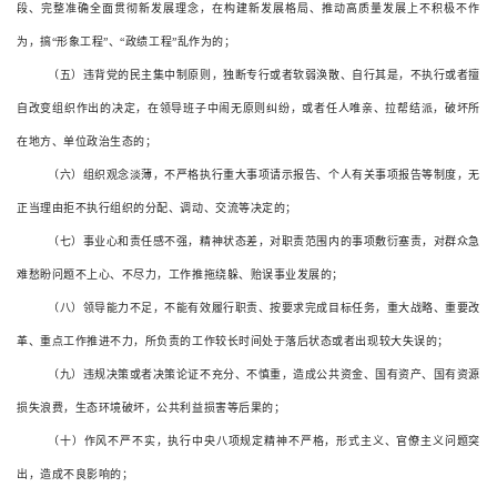
段、完整准确全面贯彻新发展理念，在构建新发展格局、推动高质量发展上不积极不作
为，搞
“
形象工程
”
、
“
政绩工程
”
乱作为的；
（五）违背党的民主集中制原则，独断专行或者软弱涣散、自行其是，不执行或者擅
自改变组织作出的决定，在领导班子中闹无原则纠纷，或者任人唯亲、拉帮结派，破坏所
在地方、单位政治生态的；
（六）组织观念淡薄，不严格执行重大事项请示报告、个人有关事项报告等制度，无
正当理由拒不执行组织的分配、调动、交流等决定的；
（七）事业心和责任感不强，精神状态差，对职责范围内的事项敷衍塞责，对群众急
难愁盼问题不上心、不尽力，工作推拖绕躲、贻误事业发展的；
（八）领导能力不足，不能有效履行职责、按要求完成目标任务，重大战略、重要改
革、重点工作推进不力，所负责的工作较长时间处于落后状态或者出现较大失误的；
（九）违规决策或者决策论证不充分、不慎重，造成公共资金、国有资产、国有资源
损失浪费，生态环境破坏，公共利益损害等后果的；
（十）作风不严不实，执行中央八项规定精神不严格，形式主义、官僚主义问题突
出，造成不良影响的；