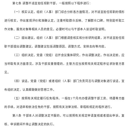
第七条
调整不适宜担任现职干部，一般按照以下程序进行：
（一）核实认定。组织（人事）部门综合分析各方面情况，对不适宜担任现职的情形
进行核实，作出客观评价和准确认定。注重听取群众反映、了解群众口碑，特别是听取工
作对象、服务对象等相关人员的意见。必要时可以与干部本人谈话听取说明。
（二）提出建议。组织（人事）部门根据调查核实和分析研判结果，对不适宜担任现
职干部提出调整建议。调整建议包括调整原因、调整方式、安排去向等内容。
（三）组织决定。党委（党组）召开会议集体研究，作出调整决定。作出决定前，应
当听取有关方面意见。涉及干部双重管理的，主管方应当按照有关规定程序征求协管方意
见。
（四）谈话。党委（党组）或者组织（人事）部门负责同志与调整对象进行谈话，宣
布组织决定，认真细致做好思想工作。
（五）按照有关规定履行任免程序。一般在
1
个月内办理调整干部工资、待遇等方面
的手续。对选举和依法任免的干部，按照有关法律法规、章程和规定的程序进行。
第八条
干部本人对调整决定不服的，可以按照有关规定申请复核或者提出申诉。复
核、申诉期间不停止调整决定的执行。