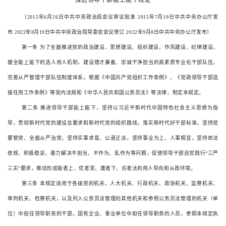
推进领导干部能上能下规定
（
2015
年
6
月
26
日中共中央政治局会议审议批准
2015
年
7
月
19
日中共中央办公厅发
布
2022
年
8
月
19
日中共中央政治局常委会会议修订
2022
年
9
月
8
日中共中央办公厅发布）
第一条
为了全面推进党的政治建设、思想建设、组织建设、作风建设、纪律建设，
健全能上能下的选人用人机制，建设德才兼备、忠诚干净担当的高素质专业化干部队伍，
完善从严管理干部队伍制度体系，根据《中国共产党组织工作条例》、《党政领导干部选
拔任用工作条例》等党内法规和《中华人民共和国公务员法》等法律，制定本规定。
第二条
推进领导干部能上能下，坚持以习近平新时代中国特色社会主义思想为指
导，贯彻新时代党的建设总要求和新时代党的组织路线，落实新时代好干部标准，坚持党
要管党、全面从严治党，坚持实事求是、公道正派，坚持事业为上、人事相宜，坚持依法
依规、积极稳妥，着力解决不担当、不作为、乱作为等问题，促使领导干部自觉践行
“
三严
三实
”
要求，推动形成能者上、优者奖、庸者下、劣者汰的用人导向和从政环境。
第三条
本规定适用于各级党的机关、人大机关、行政机关、政协机关、监察机关、
审判机关、检察机关，以及列入公务员法管理的其他机关和参照公务员法管理的机关（单
位）中担任领导职务的干部。国有企业、事业单位中担任领导职务的人员，参照本规定执