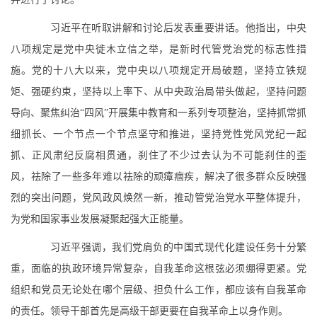
习近平在听取讲解和讨论后发表重要讲话。他指出，中央
八项规定是党中央徙木立信之举，是新时代管党治党的标志性措
施。党的十八大以来，党中央以八项规定开局破题，坚持立铁规
矩、强硬约束，坚持以上率下、从中央政治局带头做起，坚持问题
导向、聚焦纠治“四风”开展集中教育和一系列专项整治，坚持抓常抓
细抓长、一个节点一个节点坚守和推进，坚持党性党风党纪一起
抓、正风肃纪反腐相贯通，刹住了不少过去认为不可能刹住的歪
风，祛除了一些多年难以祛除的顽瘴痼疾，解决了很多群众反映强
烈的突出问题，党风政风焕然一新，推动管党治党水平整体提升，
为党和国家事业发展凝聚起强大正能量。
习近平强调，我们党肩负的中国式现代化建设任务十分繁
重，面临的执政环境异常复杂，自我革命这根弦必须绷得更紧。党
组织和党员无论处在哪个层级、担负什么工作，都应该有自我革命
的责任。领导干部首先是高级干部更要在自我革命上以身作则。