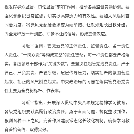
视发挥群众监督、舆论监督“前哨”作用，推动各类监督贯通协调。要
强化党组织日常监督，切实提高穿透力和有效性。要加大风腐同查
同治力度，将党风党纪硬要求变为硬举措、让铁规矩长出铁牙齿，
向全党释放一严到底、寸步不让的信号，形成震慑效应。
习近平强调，管党治党的主体责任、监督责任、第一责任
人责任、“一岗双责”等构成完整的责任链条，每一种责任都要严格落
实。各级领导干部作为“关键少数”，要坚决扛起管党治党责任，严于
律己、严负其责、严管所辖，层层传导压力，切实把严的氛围营造
起来、把正的风气树立起来。中央政治局的同志在落实管党治党责
任上要为全党树标杆、作表率。
习近平指出，开展深入贯彻中央八项规定精神学习教育，
各级党组织要认真履行政治责任，勇于直面问题，督促整改到位，
狠刹各种不正之风，完善作风建设常态化长效化机制，确保学习教
育善始善终、取得实效。