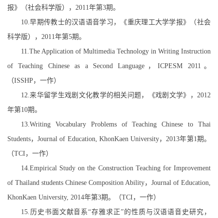
报》（社会科学版），
2011
年第
3
期。
10.
早期传教士的汉语语音学习，《重庆理工大学学报》（社会
科学版），
2011
年第
5
期。
11.The Application of Multimedia Technology in Writing Instruction
of Teaching Chinese as a Second Language
，
ICPESM 2011
。
（
ISSHP
，一作）
12.
来华留学生戏剧文化教学的相关问题，《戏剧文学》，
2012
年第
10
期。
13.Writing Vocabulary Problems of Teaching Chinese to Thai
Students
，
Journal of Education, KhonKaen University
，
2013
年第
1
期。
（
TCI
，一作）
14.Empirical Study on the Construction Teaching for Improvement
of Thailand students Chinese Composition Ability
，
Journal of Education,
KhonKaen University
, 2014
年第
3
期。（
TCI
，一作）
15.
历史书面文献音系
“
存雅求正
”
的性质
与汉语语音史研究，