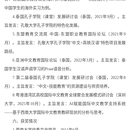
中国学生的海外实习为例。
4.
泰国孔子学院（课堂）发展研讨会（泰国，
2021
年
9
月）。主
旨发言：孔敬大学孔子学院的特色化发展。
5.
东盟教育交流周·中国
-
东盟职业教育国际论坛（
2021
年
9
月）。主旨发言：孔敬大学孔子学院“中文
+
高铁汉语”特色项目发展
路径。
6.
亚洲中文教育国际论坛（泰国，
2022
年
3
月）。主旨发言：泰
国学生汉语声调学习的
Praat
语音分析。
7.
第二届泰国孔子学院（课堂）发展研讨会（泰国，
2022
年
8
月）。主旨发言：“中文
+
技能教育”的资源建设与师资培养。
8.
粤港澳湾区高校国际中文教育全球聚合发展模式研讨会（深圳
大学，
2025
年
10
月）。主旨发言：
AI
赋能国际中文教学支持系统
——基于西南大学国际中文教育教研现状的分析与思考。
六、获奖情况
1.
西南大学优秀共产党员，
2011
年
6
月。