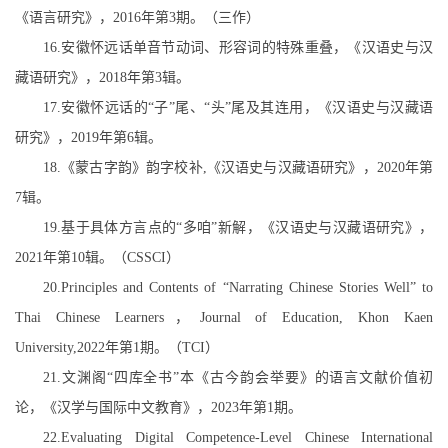
《语言研究》，
2016
年第
3
期。（三作）
16.
安徽怀远话单音节动词、形容词的特殊重叠，《汉语史与汉
藏语研究》，
2018
年第
3
辑。
17.
安徽怀远话的
“
子
”
尾、
“
头
”
尾及
其连用，《汉语史与汉藏语
研究》，
2019
年第
6
辑。
18.
《蒙古字韵》韵字校补
,
《汉语史与汉藏语研究》，
2020
年第
7
辑。
19.
基于具体方
言点的
“
多咱
”
新解
，《汉语史与汉藏语研究》，
2021
年第
10
辑。（
CSSCI
）
20.Principles and Contents of “Narrating Chinese Stories Well” to
Thai Chinese Learners
，
Journal of Education, Khon Kaen
University,2022
年第
1
期。（
TCI
）
21.
文渊阁
“
四库全书
”
本《古今
韵会举要》的语言文献
价值
初
论，《汉学与国际中文教育》，
2023
年第
1
期。
22.Evaluating Digital Competence-Level Chinese International