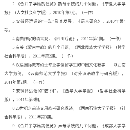
2.
《合并字学篇韵便览》韵母系统的几个问题，《宁夏大学学
报》（人文社会科学版），
2010
年第
2
期。（一作）
3.
安徽怀远话的
“
一动
“
及
其发展，《语言研究》，
2010
年第
4
期。
4.
南曲作家的语言观，《四川戏剧》，
2011
年第
1
期。（一作）
5.
有关《蒙古字韵》的几个问题，《西北民族大学学报》（哲学
社会科学版），
2011
年第
2
期。（一作）
6.
汉语国际教育硕士专业学位留学生的中国文化教学
——
以西南
大学为例，《云南师范大学学报》（对外汉语教学与研究版），
2011
年第
2
期。（一作）
7.
安徽怀远话的
“
嵌
l
词
”
，《
西华大学学报》（哲学社会科学
版），
2011
年第
3
期。
8.20
世纪之前诗文用韵考研究概述，《西南石油大学学报》（社
会科学版），
2011
年第
3
期。
9.
《合并字学篇韵便览》声母系统的几个问题，《成都大学学