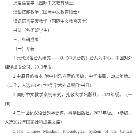
汉语语言学（国际中文教育硕士）
汉语技能教学（国际中文教育硕士）
汉语语言要素教学（国际中文教育硕士）
书法（各类留学生）
三、科研成果
（一）专著
1.
元代汉语音系研究
——
以《中原音韵》音系为中心，中国对外
翻译出版公司，
2013
年版。
2.
中原音韵校本
·附中州乐府音韵类编，中华书局，
2013
年版。
（二作，入选
2019
年
“
中华学术外译项目
”
书目）
3.
国际中文教学案例研究，孔敬大学出版社，
2023
年版。（一
作）
4.
二十世纪
汉语音韵学史稿
，科学出版社，
2023
年版。（参编，
入选
2022
年国家社科成果文库）
5.The Chinese Mandarin Phonological System of the Central