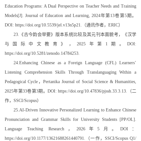
Education Programs: A Dual Perspective on Teacher Needs and Training
Models[J]. Journal of Education and Learning, 2024
年第
13
卷第
5
期。
DOI: https://doi.org/10.5539/jel.v13n5p21.
（通讯作者，
ERIC
）
23.
《古今韵会举要》版本系统比较及其元刊本面貌考，《汉学
与国际中文教育》，
2025
年第
1
期。
DOI:
https://doi.org/10.5281/zenodo.14784253.
24.Enhancing Chinese as a Foreign Language (CFL) Learners’
Listening Comprehension Skills Through Translanguaging Within a
Pedagogical Cycle
，
Pertanika Journal of Social Science & Humanities,
2025
年第
33
卷第
3
期。
DOI: https://doi.org/10.47836/pjssh.33.3.13.
（二
作，
SSCI/Scopus
）
25.AI-Driven Innovative Personalized Learning to Enhance Chinese
Pronunciation and Grammar Skills for University Students [PP/OL].
Language Teaching Research
，
2026
年
5
月。
DOI
：
https://doi.org/10.1177/13621688261440791.
（一作，
SSCI/Scopus Q1/