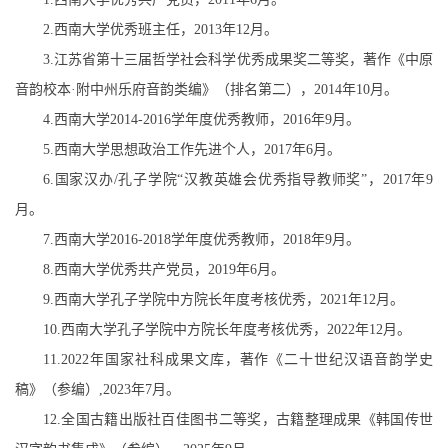
2.
西南大学优秀班主任，
2013
年
12
月。
3.
江苏省第十三届哲学社会科学优秀成果奖二等奖，著作《中原
音韵校本·附中州乐府音韵类编》（排名第二），
2014
年
10
月。
4.
西南大学
2014-2016
学年度优秀教师，
2016
年
9
月。
5.
西南大学思想政治工作先进个人，
2017
年
6
月。
6.
国家汉办
/
孔子学院“汉教英雄会优秀指导教师奖”，
2017
年
9
月。
7.
西南大学
2016-2018
学年度优秀教师，
2018
年
9
月。
8.
西南大学优秀共产党员，
2019
年
6
月。
9.
西南大学孔子学院中方院长年度考核优秀，
2021
年
12
月。
10.
西南大学孔子学院中方院长年度考核优秀，
2022
年
12
月。
11.2022
年国家社科成果文库，著作《二十世纪汉语音韵学史
稿》（参编）
,2023
年
7
月。
12.
全国古籍出版社百佳图书二等奖，古籍整理成果《韩国传世