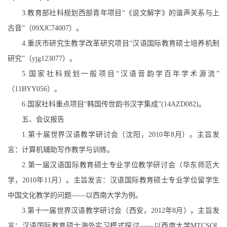
3.
教育部社科规划西部青年项目“《说文解字》的谐声关系与上
古音”（
09XJC74007
）。
4.
重庆市研究生教学改革研究项目“汉语国际教育硕士培养机制
研究”（
yjg123077
）。
5.
国家社科规划一般项目“汉语音韵学百年学术源流”
（
11BYY056
）。
6.
国家社科重点项目“韩国传世韵书汉字集成”
(14AZD082)
。
五、会议报告
1.
第十届世界汉语教学研讨会（沈阳，
2010
年
8
月）。主旨发
言：计算机辅助写作教学与训练。
2.
第一届汉语国际教育硕士专业学位教学研讨会（华东师范大
学，
2010
年
11
月）。主旨发言：汉语国际教育硕士专业学位留学生
中国文化教学的问题——以西南大学为例。
3.
第十一届世界汉语教学研讨会（西安，
2012
年
8
月）。主旨发
言：汉语国际教育硕士海外实习模式探讨——以西南大学
MTCSOL