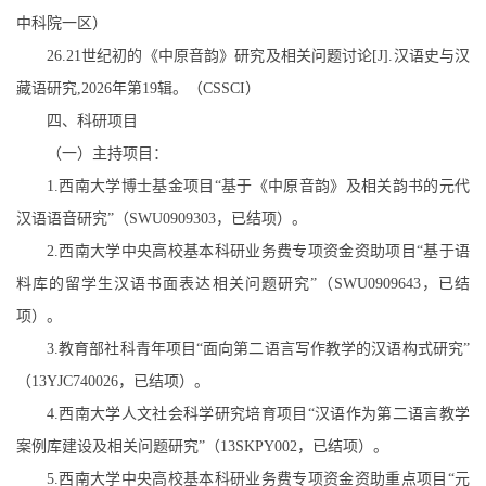
中科院一区）
26.21
世纪初的《中原音韵》研究及相关问题讨论
[J].
汉语史与汉
藏语研究
,2026
年第
19
辑。（
CSSCI
）
四、科研项目
（一）主持项目：
1.
西南大学博士基金项目“基于《中原音韵》及相关韵书的元代
汉语语音研究”（
SWU0909303
，已结项
）。
2.
西南大学中央高校基本科研业务费专项资金资助项目“基于语
料库的留学生汉语书面表达相关问题研究”（
SWU0909643
，已结
项）。
3.
教育部社科青年项目“面向第二语言写作教学的汉语构式研究”
（
13YJC740026
，已结项）。
4.
西南大学人文社会科学研究培育项目“汉语作为第二语言教学
案例库建设及相关问题研究”（
13SKPY002
，已结项）。
5.
西南大学中央高校基本科研业务费专项资金资助重点项目“元