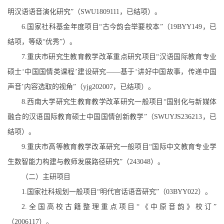
明汉语语音演化研究”（
SWU1809111
，已结项）。
6.
国家社科基金年度项目“古今韵会举要校本”（
19BYY149
，已
结项，等级“优秀”）。
7.
重庆市研究生教育教学改革重点研究项目“汉语国际教育专业
硕士‘中国国情类课程’建设研究——基于‘讲好中国故事，传递中国
声音’内容选取的视角”（
yjg202007
，已结项）。
8.
西南大学研究生教育教学改革研究一般项目“国别化与新媒体
融合的汉语国际教育硕士中国国情创新教学”（
SWUYJS236213
，已
结项）。
9.
重庆市高等教育教学改革研究一般项目“国际中文教育专业学
生数智能力构建与教师发展路径研究”（
243048
）。
（二）主研项目
1.
国家社科规划一般项目“明代官话语音研究”（
03BYY022
）。
2.
全国高校古籍整理重点项目“《中原音韵》校订”
（
2006117
）。