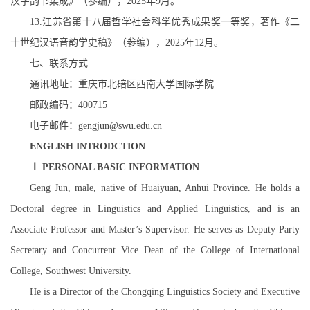
汉字韵书集成》（参编），
2025
年
9
月。
13.
江苏省第十八届哲学社会科学优秀成果奖一等奖，著作《二
十世纪汉语音韵学史稿》（参编），
2025
年
12
月。
七、联系方式
通讯地址：重庆市北碚区西南大学国际学院
邮政编码：
400715
电子邮件：
gengjun@swu.edu.cn
ENGLISH INTRODCTION
Ⅰ
PERSONAL BASIC INFORMATION
Geng Jun, male, native of Huaiyuan, Anhui Province. He holds a
Doctoral degree in Linguistics and Applied Linguistics, and is an
Associate Professor and Master’s Supervisor. He serves as Deputy Party
Secretary and Concurrent Vice Dean of the College of International
College, Southwest University.
He is a Director of the Chongqing Linguistics Society and Executive