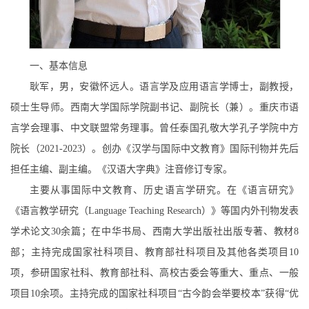
一、基本信息
耿军，男，安徽怀远人。语言学及应用语言学博士，副教授，
硕士生导师。西南大学国际学院副书记、副院长（兼）。重庆市语
言学会理事、中文联盟常务理事。曾任泰国孔敬大学孔子学院中方
院长（
2021-2023
）
。创办《汉学与国际中文教育》国际刊物并先后
担任主编、副主编。《汉语大字典》注音修订专家。
主要从事国际中文教育、历史语言学研究。在《语言研究》
《语言教学研究（
Language Teaching Research
）》等国内外刊物发表
学术论文
30
余篇；在中华书局、西南大学出版社出版专著、教材
8
部；主持完成国家社科项目、教育部社科项目及其他各类项目
10
项，参研国家社科、教育部社科、高校古委会等重大、重点、一般
项目
10
余项。主持完成的国家社
科项目
“
古今韵会举要校本
”
获得
“
优