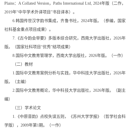
Plains
：
A Collated Version
，
Paths International Ltd, 2024
年版（二作，
2019
年
“
中华学术外译项目
”
书目
译本）。
6.
韩国
传世
汉字韵书集成，齐鲁书社，
2024
年版。（参编，国家
社科基金重点项目成果）
。
7.
《古今韵会举要》多版本综合研究，西南大学出版社，
2026
年
版。（国家社科项目“优秀”结项成果）
8.
国际中文教育管理学，西南大学出版社，
2026
年版。（一作）
（二）教材
1.
国际中文教育案例分析与实践，华中科技大学出版社，
2026
年
版。（主编）
2.
国际中文教育概论，华中科技大学出版社，
2026
年版。（副主
编）
（三）学术论文
1.
《中原音韵》点校失误五则，《苏州大学学报》（哲学社会科
学版），
2009
年第
1
期。（一作）