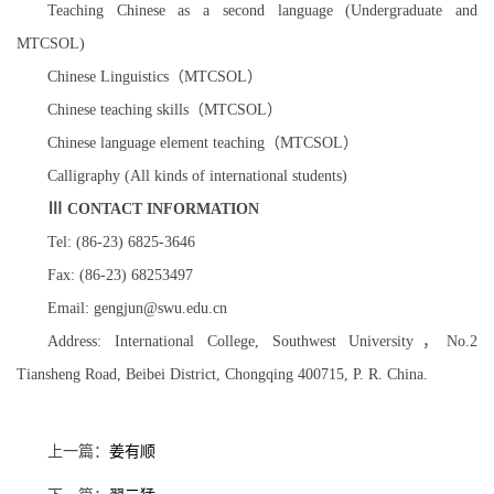
Teaching Chinese as a second language (Undergraduate and
MTCSOL)
Chinese Linguistics
（
MTCSOL
）
Chinese teaching skills
（
MTCSOL
）
Chinese language element teaching
（
MTCSOL
）
Calligraphy (All kinds of international students)
Ⅲ
CONTACT INFORMATION
Tel: (86-23) 6825-3646
Fax: (86-23) 68253497
Email: gengjun@swu.edu.cn
Address: International College, Southwest University
，
No.2
Tiansheng Road, Beibei District, Chongqing 400715, P. R. China.
上一篇：
姜有顺