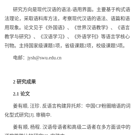
研究方向是现代汉语的语法
-
语用界面。主要基于构式语
法理论，采取语料库方法，考察现代汉语的语法、语篇和语
用现象。论文见于《外国语》、《世界汉语教学》、《语言
教学与研究》、《汉语学习》、《外语学刊》等语言学核心
刊物。主持国家级课题
1
项，省级课题
2
项，校级课题
5
项。
电邮：
jysh@swu.edu.cn
2
研究成果
2.1
论文
姜有顺
,
汪珍
.
反语言构建异托邦：中国
CP
粉圈暗语的词
化型式研究
[J].
审稿中
.
姜有顺
,
杨程
.
汉语母语者和高级二语者在多方面谈中的