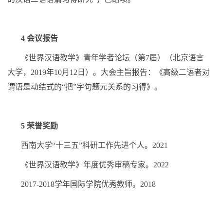
4
会议报告
《世界汉语教学》青年学者论坛（第
7
届）（北京语言
大学，
2019
年
10
月
12
日）。大会主旨报告：《
高级二语者对
谓语是动结式的
“
把
”
字句题元关系的习得
》。
5
荣誉奖励
西南大学“十三五”科研工作先进个人。
2021
《世界汉语教学》年度优秀审稿专家。
2022
2017-2018
学年国际学院优秀教师。
2018