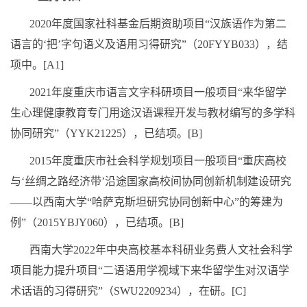
2020
年度国家社科基金后期资助项目“汉族语作为第二
语言的‘把’字句语义及语用习得研究”（
20FYYB033
），结
项中。
[A1]
2021
年度重庆市语言文字科研项目一般项目“来华留学
生心理健康教育专门用途汉语课程开发与教材编写的多学科
协同研究”（
YYK21225
），已结项。
[B]
2015
年度重庆市社会科学规划项目一般项目“重庆高校
与‘丝绸之路经济带’沿途国家高校间协同创新机制建设研究
——以西南大学“哈萨克斯坦研究协同创新中心”的筹建为
例”（
2015YBJY060
），已结项。
[B]
西南大学
2022
年中央高校基本科研业务费人文社会科学
项目能力提升项目“二语语用学视域下来华留学生对汉语学
术话语的习得研究”（
SWU2209234
），在研。
[C]