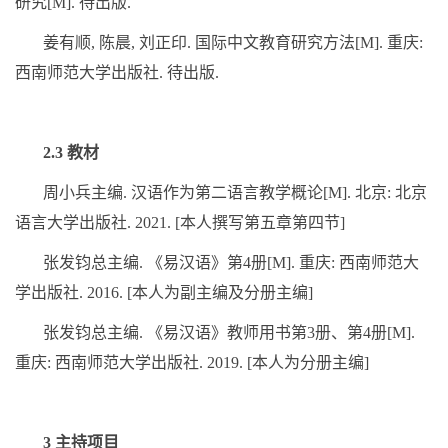
研究
[M].
待出版
.
姜有顺
,
陈晨
,
刘正印
.
国际中文教育研究方法
[M].
重庆
:
西南师范大学出版社
.
待出版
.
2.3
教材
周小兵主编
.
汉语作为第二语言教学概论
[M].
北京
:
北京
语言大学出版社
. 2021. [
本人撰写第五章第四节
]
张发钧总主编
.
《易汉语》第
4
册
[M].
重庆
:
西南师范大
学出版社
. 2016. [
本人为副主编及分册主编
]
张发钧总主编
.
《易汉语》教师用书第
3
册、第
4
册
[M].
重庆
:
西南师范大学出版社
. 2019. [
本人为分册主编
]
3
主持项目