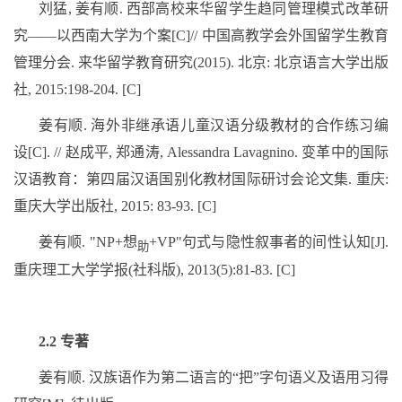
刘猛
,
姜有顺
.
西部高校来华留学生趋同管理模式改革研
究
——
以西南大学为个案
[C]//
中国高教学会外国留学生教育
管理分会
.
来华留学教育研究
(2015).
北京
:
北京语言大学出版
社
, 2015:198-204. [C]
姜有顺
.
海外非继承语儿童汉语分级教材的合作练习编
设
[C]. //
赵成平
,
郑通涛
, Alessandra Lavagnino.
变革中的国际
汉语教育：第四届汉语国别化教材国际研讨会论文集
.
重庆
:
重庆大学出版社
, 2015: 83-93. [C]
姜有顺
. "NP+
想
+VP"
句式与隐性叙事者的间性认知
[J].
助
重庆理工大学学报
(
社科版
), 2013(5):81-83. [C]
2.2
专著
姜有顺
.
汉族语作为第二语言的“把”字句语义及语用习得