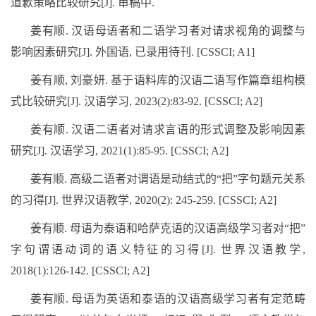
道歉策略比较研究
[J].
审稿中
.
姜有顺
.
汉语母语者和二语学习者对请求视角的调整与
影响因素研究
[J].
外国语
,
已录用待刊
. [CSSCI; A1]
姜有顺
,
刘豪妍
.
基于语料库的汉语二语写作篇章组构模
式比较研究
[J].
汉语学习
, 2023(2):83-92. [CSSCI; A2]
姜有顺
.
汉语二语者对请求言语的形式调整及影响因素
研究
[J].
汉语学习
, 2021(1):85-95. [CSSCI; A2]
姜有顺
.
高级二语者对谓语是动结式的“把”字句题元关系
的习得
[J].
世界汉语教学
, 2020(2): 245-259. [CSSCI; A2]
姜有顺
.
母语为泰语和哈萨克语的汉语高级学习者对“把”
字句谓语动词的语义特征的习得
[J].
世界汉语教学
,
2018(1):126-142. [CSSCI; A2]
姜有顺
.
母语为英语和泰语的汉语高级学习者有定范畴