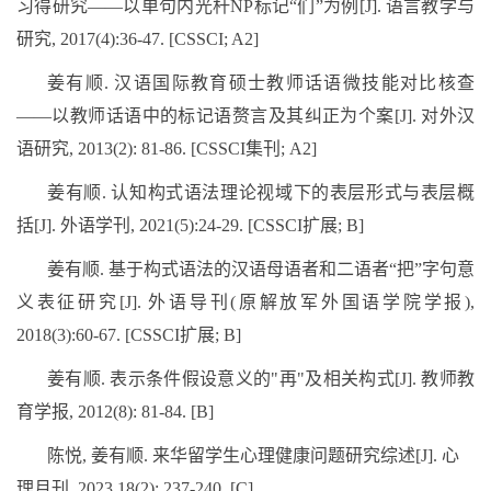
习得研究——以单句内光杆
NP
标记“们”为例
[J].
语言教学与
研究
, 2017(4):36-47. [CSSCI; A2]
姜有顺
.
汉语国际教育硕士教师话语微技能对比核查
——以教师话语中的标记语赘言及其纠正为个案
[J].
对外汉
语研究
, 2013(2): 81-86. [CSSCI
集刊
; A2]
姜有顺
.
认知构式语法理论视域下的表层形式与表层概
括
[J].
外语学刊
, 2021(5):24-29. [CSSCI
扩展
; B]
姜有顺
.
基于构式语法的汉语母语者和二语者“把”字句意
义表征研究
[J].
外语导刊
(
原解放军外国语学院学报
),
2018(3):60-67. [CSSCI
扩展
; B]
姜有顺
.
表示条件假设意义的
"
再
"
及相关构式
[J].
教师教
育学报
, 2012(8): 81-84. [B]
陈悦
,
姜有顺
.
来华留学生心理健康问题研究综述
[J].
心
理月刊
, 2023,18(2):
237-240. [C]