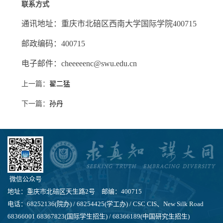
联系方式
通讯地址：重庆市北碚区西南大学国际学院400715
邮政编码：400715
电子邮件：cheeeeenc@swu.edu.cn
上一篇：
翟二猛
下一篇：
​孙丹
微信公众号
地址：重庆市北碚区天生路2号 邮编：400715
电话：68252136(院办) / 68254425(学工办) / CSC CIS、New Silk Road
68366001 68367823(国际学生招生) / 68366189(中国研究生招生)