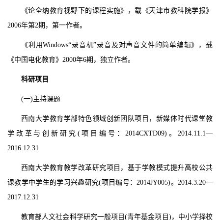
《论全纳教育视野下的课程实施》，载《天津市教科院学报》
2006
年第
2
期，第一作者。
《利用
Windows
“录音机”录音及对声音文件的简单编辑》，载
《中国电化教育》
2000
年
6
期，独立作者。
科研项目
(
一
)
主持课题
西南大学教育学部特色领域创新团队项目，新媒体时代课堂教
学改革与创新研究
(
项目编号：
2014CXTD09)
。
2014.11.1
—
2016.12.31
西南大学教育教学改革研究项目，基于学教模式提升高校公共
课教学中学生的学习兴趣研究
(
项目编号：
2014JY005)
。
2014.3.20
—
2017.12.31
教育部人文社会科学研究一般项目
(
青年基金项目
)
，中小学择校