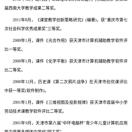
届西南大学教学成果二等奖。
2011
年
8
月，《课堂教学创新策略研究》
(
编著
)
，获“重庆市第七
次社会科学优秀成果奖”三等奖。
2000
年
1
月，课件《光合作用》获天津市计算机辅助教学软件评
比一等奖。
2000
年
1
月，课件《化学平衡》获天津市计算机辅助教学软件评
比二等奖。
2000
年
12
月，历史课《第二次鸦片战争》在天津市创优课评比
中获一等奖
(
软件制作
)
。
2001
年
1
月，课件《三维视图及投影规律》获天津市首届中小学
劳动技术课教学软件评比二等奖。
2001
年
9
月，天津市第六届“中环电脑杯”青少年儿童计算机应用
能力竞赛多媒体中学组“园丁奖”。