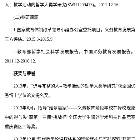
人：教学活动的哲学人类学研究
(SWU1209413)
。
2011.12.16.
(
二
)
参研课题
1.
国家教育体制改革领导小组办公室委托项目，义务教育发展第
三方评估。
2015.3-2015.9.
2.
教育部哲学社会科学发展报告，中国义务教育发展报告。
2011.12-2016.12.
获奖与荣誉
2013
年，“追寻完整的人
--
教学活动的哲学人类学研究”获全国优
秀博士学位论文提名奖。
2013
年
6
月，指导“谁是赢家
?
——义务教育阶段学校在择校现象
中的得与失”获第十三届“挑战杯”全国大学生课外学术科技作品竞赛
重庆赛区二等奖。
2012
年
12
月“现代教学论课程体系的理论建构与实践探索”获第二