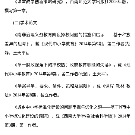
《课堂教学创新策略研究》，西南师范大学出版社
2008
年版，
撰写第一章。
(
二
)
学术论文
《南非治理义务教育阶段择校问题的措施和启示——基于种族
差异的思考》，载《现代中小学教育》
2014
年第
9
期，第二作者
(
胡
静，王天平
)
。
《单一财政视角下的择校热：政府教育职能的失落》，载《现
代中小学教育》
2014
年第
8
期，第二作者
(
张欣，王天平
)
。
《学案导学：要求、条件、策略及局限》，载《课程·教材·教
法》
2014
年第
8
期，独立作者。
《城乡中小学标准化建设的问题审视与优化之道——基于
N
市中
小学标准化建设的调研》，载《西南大学学报
(
社会科学版
)
》
2014
年
第
3
期，第一作者。