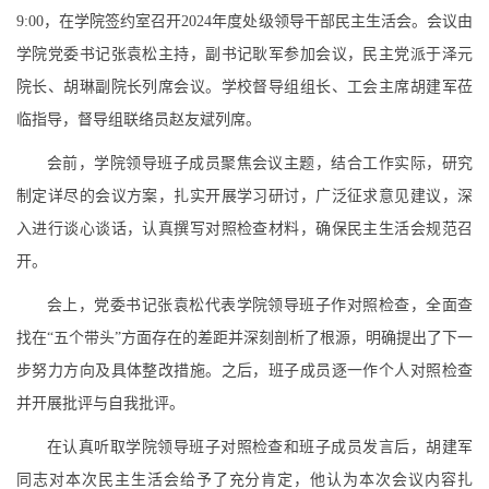
9:00，在学院签约室召开2024年度处级领导干部民主生活会。会议由
学院党委书记张袁松主持，副书记耿军参加会议，民主党派于泽元
院长、胡琳副院长列席会议。学校督导组组长、工会主席胡建军莅
临指导，督导组联络员赵友斌列席。
会前，学院领导班子成员聚焦会议主题，结合工作实际，研究
制定详尽的会议方案，扎实开展学习研讨，广泛征求意见建议，深
入进行谈心谈话，认真撰写对照检查材料，确保民主生活会规范召
开。
会上，党委书记张袁松代表学院领导班子作对照检查，全面查
找在“五个带头”方面存在的差距并深刻剖析了根源，明确提出了下一
步努力方向及具体整改措施。之后，班子成员逐一作个人对照检查
并开展批评与自我批评。
在认真听取学院领导班子对照检查和班子成员发言后，胡建军
同志对本次民主生活会给予了充分肯定，他认为本次会议内容扎