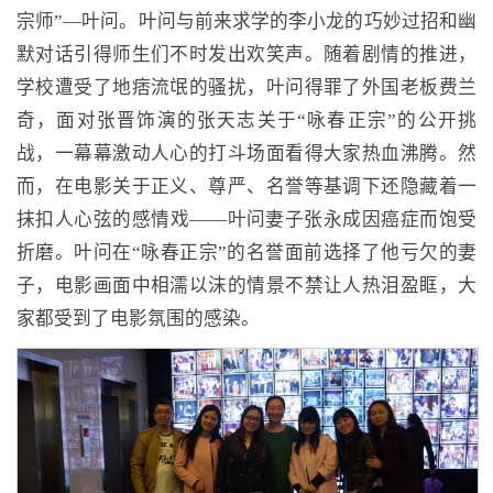
宗师”—叶问。叶问与前来求学的李小龙的巧妙过招和幽
默对话引得师生们不时发出欢笑声。随着剧情的推进，
学校遭受了地痞流氓的骚扰，叶问得罪了外国老板费兰
奇，面对张晋饰演的张天志关于“咏春正宗”的公开挑
战，一幕幕激动人心的打斗场面看得大家热血沸腾。然
而，在电影关于正义、尊严、名誉等基调下还隐藏着一
抹扣人心弦的感情戏——叶问妻子张永成因癌症而饱受
折磨。叶问在“咏春正宗”的名誉面前选择了他亏欠的妻
子，电影画面中相濡以沫的情景不禁让人热泪盈眶，大
家都受到了电影氛围的感染。