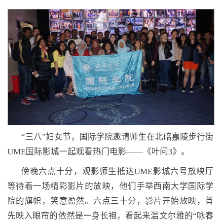
“三八”妇女节，国际学院邀请师生在北碚嘉陵步行街
UME
国际影城一起观看热门电影——《叶问
3
》。
傍晚六点十分，观影师生抵达
UME
影城六号放映厅
等待着一场精彩影片的放映，他们手举西南大学国际学
院的旗帜，笑意盈然。六点三十分，影片开始放映，首
先映入眼帘的依然是一身长袍，看起来温文尔雅的“咏春