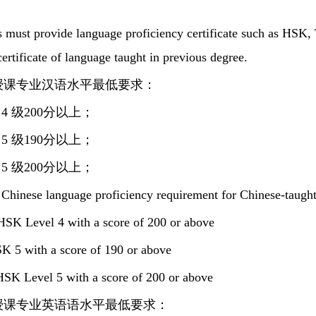
 must provide language proficiency certificate such as HSK, 
certificate of language taught in previous degree.
汉语授课专业汉语水平最低要求：
 4 级200分以上；
 5 级190分以上；
 5 级200分以上；
hinese language proficiency requirement for Chinese-taugh
HSK Level 4 with a score of 200 or above
K 5 with a score of 190 or above
HSK Level 5 with a score of 200 or above
英文授课专业英语语水平最低要求：