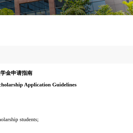
奖学金申请指南
cholarship Application Guidelines
olarship students;