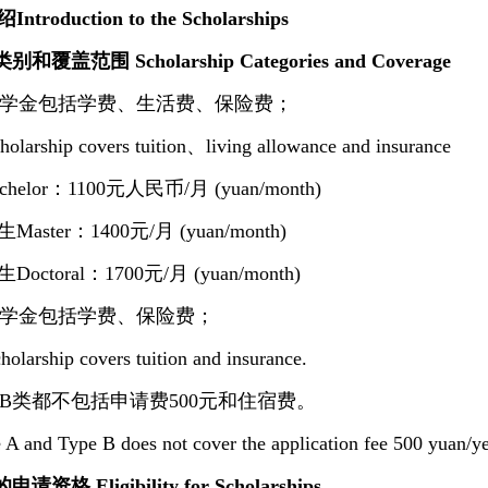
roduction to the Scholarships
和覆盖范围 Scholarship Categories and Coverage
A类奖学金包括学费、生活费、保险费；
holarship covers tuition、living allowance and insurance
elor：1100元人民币/月 (yuan/month)
ster：1400元/月 (yuan/month)
ctoral：1700元/月 (yuan/month)
B类奖学金包括学费、保险费；
olarship covers tuition and insurance.
类和B类都不包括申请费500元和住宿费。
 A and Type B does not cover the application fee 500 yuan/y
请资格 Eligibility for Scholarships