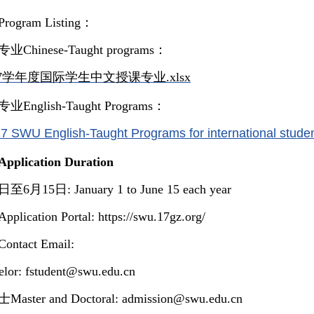
gram Listing：
hinese-Taught programs：
2027学年度国际学生中文授课专业.xlsx
nglish-Taught Programs：
7 SWU English-Taught Programs for international studen
lication Duration
月15日: January 1 to June 15 each year
cation Portal: https://swu.17gz.org/
tact Email:
or: fstudent@swu.edu.cn
ter and Doctoral: admission@swu.edu.cn