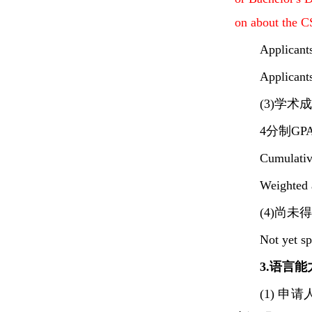
on about the CS
Applicants
Applicants
(3)学术
4分制GP
Cumulativ
Weighted 
(4)尚
Not yet sp
3.语言能力的
(1) 