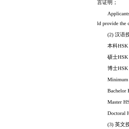
言证明；
Applicants
ld provide the 
(2) 
本科HSK
硕士HSK
博士HSK
Minimum C
Bachelor 
Master HS
Doctoral 
(3) 