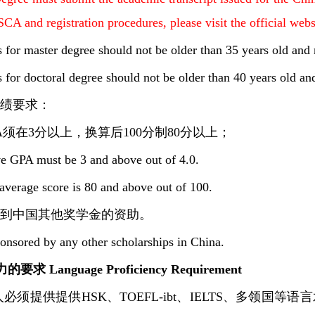
CA and registration procedures, please visit the official webs
 for master degree should not be older than 35 years old and 
 for doctoral degree should not be older than 40 years old an
成绩要求：
A须在3分以上，换算后100分制80分以上；
e GPA must be 3 and above out of 4.0.
average score is 80 and above out of 100.
未得到中国其他奖学金的资助。
onsored by any other scholarships in China.
要求 Language Proficiency Requirement
申请人必须提供提供HSK、TOEFL-ibt、IELTS、