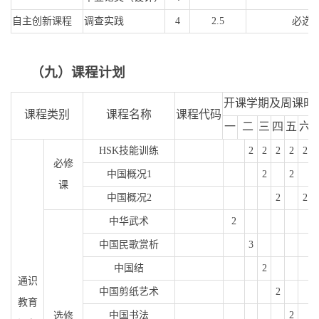
自主创新课程
调查实践
4
2.5
必选
（九）课程计划
开课学期及周课时
课程类别
课程名称
课程代码
一
二
三
四
五
六
HSK
技能训练
2
2
2
2
2
必修
中国概况
1
2
2
课
中国概况
2
2
2
中华武术
2
中国民歌赏析
3
中国结
2
通识
中国剪纸艺术
2
教育
中国书法
2
选修