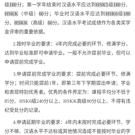
级
180
分；第一学年结束时汉语水平应达到
HSK5
级
180
分、
HSKK
（中级）
60
分；毕业时汉语水平应达到
HSK6
级
180
分、
HSKK
（高级）
60
分。汉语水平考试成绩作为各类奖学
金评审的重要依据。
2.
按时毕业的要求：
4
年内完成必要的环节、修满学分，
达到毕业标准即可申请毕业。一般不允许提前毕业，但可以
申请提前完成学业。
3.
申请提前完成学业的要求：提前完成必要环节、修满
学分；时间只能提前
1
年，即第三年下学期提出申请；学业
和表现特别优秀者。优秀的条件界定为：课程平均分不低于
85
分、
HSK6
级
240
分以上、
HSKK
高级
80
分以上、不得有违
纪受处分的记录。
4.
申请延期毕业的要求：
4
年内未按时完成必要环节、学
分不够、汉语水平不达标或其他情况造成不能按时毕业的学