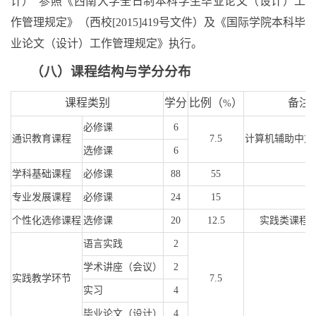
计）”参照《西南大学全日制本科学生毕业论文（设计）工
作管理规定》（西校
[2015]419
号文件）及《国际学院本科毕
业论文（设计）工作管理规定》执行。
（八）课程结构与学分分布
课程类别
学分
比例（
）
备注
%
必修课
6
通识教育课程
7.5
计算机辅助中文
选修课
6
学科基础课程
必修课
88
55
专业发展课程
必修课
24
15
个性化选修课程
选修课
20
12.5
实践类课程
语言实践
2
学术讲座（会议）
2
实践教学环节
7.5
实习
4
毕业论文（设计）
4