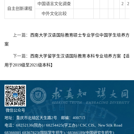
中国语言文化调查
2
2
自主创新课程
中外文化比较
上一篇：
西南大学汉语国际教育硕士专业学位中国学生培养方
案
下一篇：
西南大学留学生汉语国际教育本科专业培养方案【适
用于2019级至2021级本科】
微信公众号
地址：重庆市北碚区天生路2号 邮编：400715
电话：68252136(院办) / 68254425(学工办) / CSC CIS、New Silk Road
68366001 68367823(国际学生招生) / 68366189(中国研究生招生)