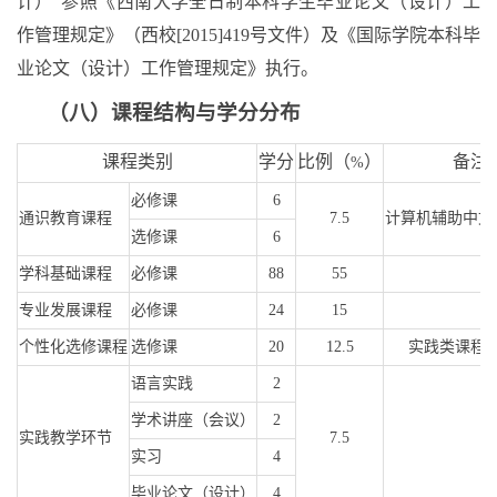
计）”参照《西南大学全日制本科学生毕业论文（设计）工
作管理规定》（西校
[2015]419
号文件）及《国际学院本科毕
业论文（设计）工作管理规定》执行。
（八）课程结构与学分分布
课程类别
学分
比例（
）
备注
%
必修课
6
通识教育课程
7.5
计算机辅助中文
选修课
6
学科基础课程
必修课
88
55
专业发展课程
必修课
24
15
个性化选修课程
选修课
20
12.5
实践类课程
语言实践
2
学术讲座（会议）
2
实践教学环节
7.5
实习
4
毕业论文（设计）
4