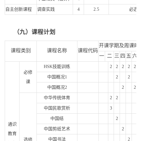
自主创新课程
调查实践
4
2.5
必选
（九）课程计划
开课学期及周课时
课程类别
课程名称
课程代码
一
二
三
四
五
六
HSK
技能训练
2
2
2
2
2
必修
中国概况
1
2
2
课
中国概况
2
2
2
中华传统体育
2
2
中国民歌赏析
3
中国结
2
通识
中国剪纸艺术
2
教育
中国书法
2
选修