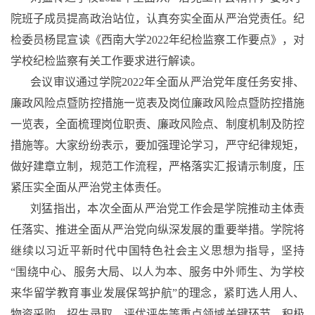
院班子成员提高政治站位，认真夯实全面从严治党责任。纪
检委员杨昆宣读《西南大学2022年纪检监察工作要点》，对
学校纪检监察有关工作要求进行解读。
会议审议通过学院
2022年
全面从严治党年度任务安排、
廉政风险点暨防控措施一览表及岗位廉政风险点暨防控措施
一览表，全面梳理岗位职责、廉政风险点、制度机制及防控
措施等。大家纷纷表示，要加强理论学习，严守纪律规矩，
做好建章立制，规范工作流程，严格落实汇报请示制度，压
紧压实全面从严治党主体责任。
刘猛
指出
，
本次
全面从严治党
工作
会是学院
推动主体责
任落实、推进
全面从严治党
向纵深发展
的重要举措
。
学院将
继续以习近平新时代中国特色社会主义思想为指导
，
坚持
“
围绕中心、服务大局、以人为本、服务中外师生、为学校
来华留学教育事业发展保驾护航
”
的理念，
紧盯
选人用人、
物资采购、招生录取、评优评先等重点领域
关键环节
，积极