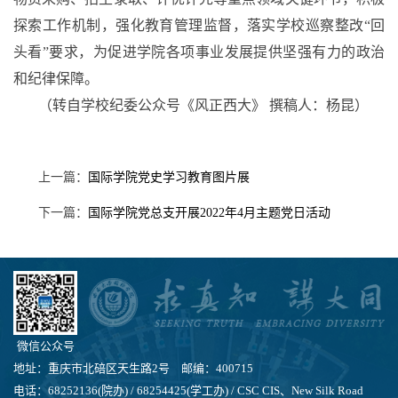
探索工作机制，强化
教育管理监督
，落实学校巡察整改
“
回
头看
”
要求，为促进学院各项事业发展提供坚强有力的政治
和纪律保障。
（转自学校纪委公众号《风正西大》 撰稿人：杨昆）
上一篇：
国际学院党史学习教育图片展
下一篇：
国际学院党总支开展2022年4月主题党日活动
微信公众号
地址：重庆市北碚区天生路2号 邮编：400715
电话：68252136(院办) / 68254425(学工办) / CSC CIS、New Silk Road